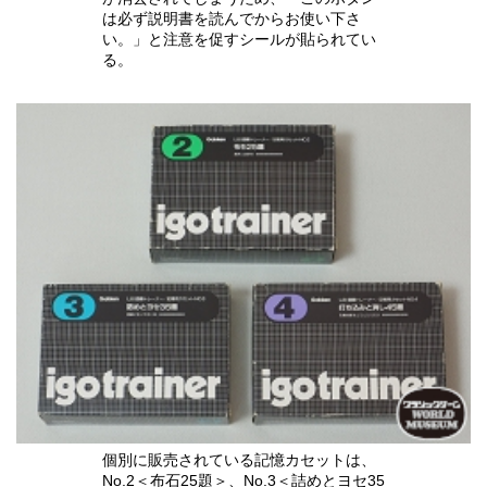
は必ず説明書を読んでからお使い下さ
い。」と注意を促すシールが貼られてい
る。
個別に販売されている記憶カセットは、
No.2＜布石25題＞、No.3＜詰めとヨセ35