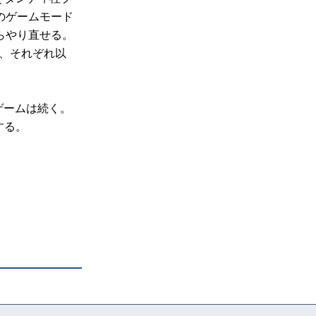
のゲームモード
らやり直せる。
が、それぞれ以
ゲームは続く。
する。