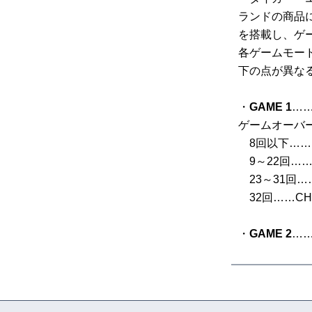
ランドの商品
を搭載し、ゲ
各ゲームモード
下の点が異な
・
GAME 1
…
ゲームオーバ
8回以下……B
9～22回……
23～31回…
32回……CH
・
GAME 2
…