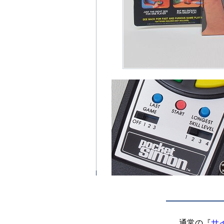
通常の『
サ