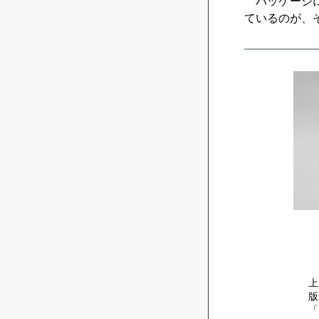
パッケージに「
ているのが、
上
版
「