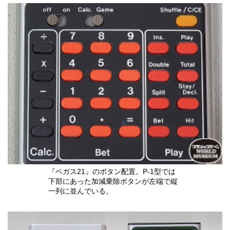
『ベガス21』のボタン配置。P-1型では
下部にあった加減乗除ボタンが左端で縦
一列に並んでいる。