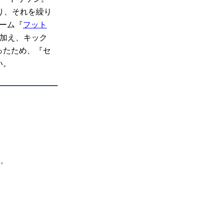
り、それを繰り
ーム『
フット
に加え、キック
ったため、『セ
い。
』。