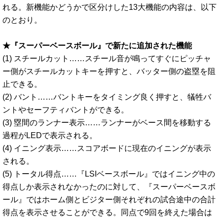
れる。新機能かどうかで区分けした13大機能の内容は、以下
のとおり。
★『スーパーベースボール』で新たに追加された機能
(1) スチールカット……スチール音が鳴ってすぐにピッチャ
ー側がスチールカットキーを押すと、バッター側の盗塁を阻
止できる。
(2) バント……バントキーをタイミング良く押すと、犠牲バ
ントやセーフティバントができる。
(3) 塁間のランナー表示……ランナーがベース間を移動する
過程がLEDで表示される。
(4) イニング表示……スコアボードに現在のイニングが表示
される。
(5) トータル得点……『LSIベースボール』ではイニング中の
得点しか表示されなかったのに対して、『スーパーベースボ
ール』ではホーム側とビジター側それぞれの試合途中の合計
得点を表示させることができる。同点で9回を終えた場合は