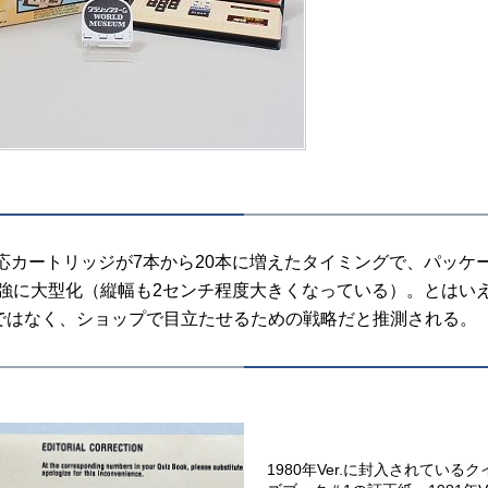
対応カートリッジが7本から20本に増えたタイミングで、パッケ
5倍強に大型化（縦幅も2センチ程度大きくなっている）。とはい
ではなく、ショップで目立たせるための戦略だと推測される。
1980年Ver.に封入されているク