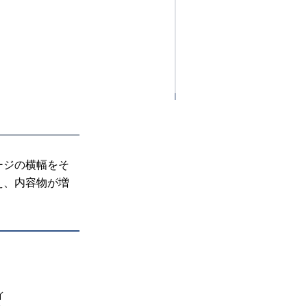
ージの横幅をそ
え、内容物が増
イ