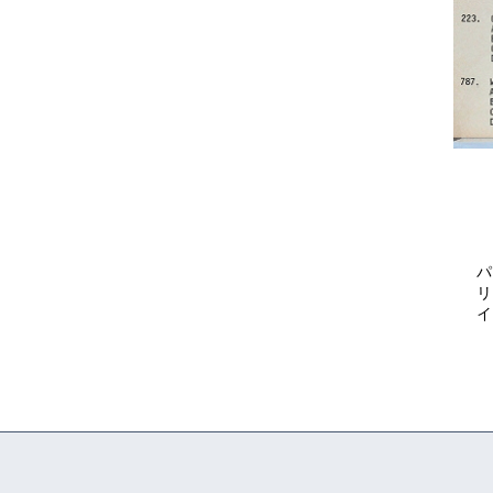
パ
リ
イ