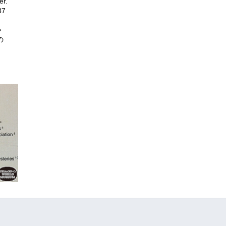
r.
7
い
の