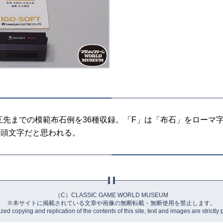
先までの模範布石例を36種収録。「F」は「布石」をローマ
」の頭文字だと思われる。
（C）CLASSIC GAME WORLD MUSEUM
※本サイトに掲載されている文章や画像の無断転載・無断使用を禁止します。
ed copying and replication of the contents of this site, text and images are strictly 