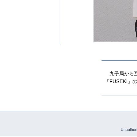
九子局から互
「FUSEKI
Unauthoriz