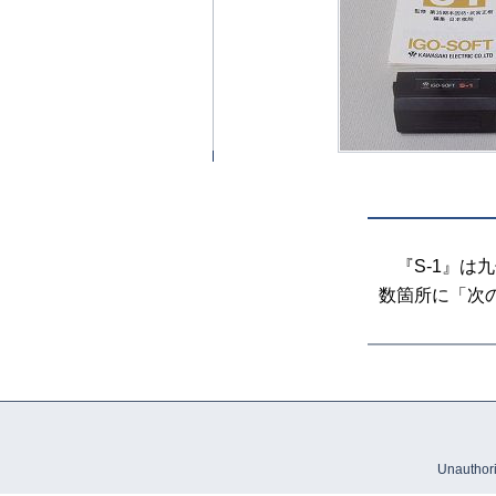
『S-1』は九
数箇所に「次
Unauthoriz