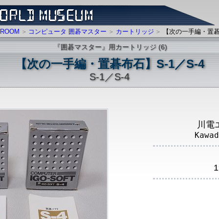
ROOM
コンピュータ 囲碁マスター
カートリッジ
【次の一手編・置碁布
『囲碁マスター』用カートリッジ (6)
【次の一手編・置碁布石】S-1／S-4
S-1／S-4
川電
Kawad