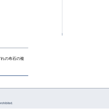
ぞれの布石の複
prohibited.