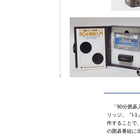
「90分囲碁
リッジ。『I
作することで
の囲碁番組に