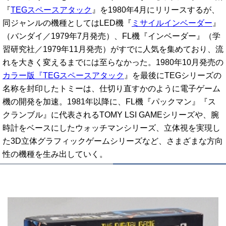
『
TEGスペースアタック
』を1980年4月にリリースするが、
同ジャンルの機種としてはLED機『
ミサイルインベーダー
』
（バンダイ／1979年7月発売）、FL機『インベーダー』（学
習研究社／1979年11月発売）がすでに人気を集めており、流
れを大きく変えるまでには至らなかった。1980年10月発売の
カラー版『TEGスペースアタック
』を最後にTEGシリーズの
名称を封印したトミーは、仕切り直すかのように電子ゲーム
機の開発を加速。1981年以降に、FL機『パックマン』『ス
クランブル』に代表されるTOMY LSI GAMEシリーズや、腕
時計をベースにしたウォッチマンシリーズ、立体視を実現し
た3D立体グラフィックゲームシリーズなど、さまざまな方向
性の機種を生み出していく。