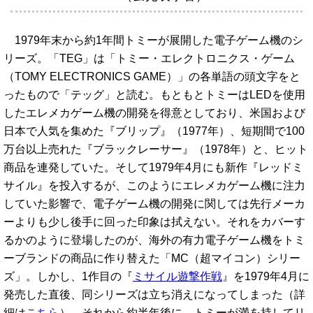
1979年末から約1年間トミーが展開した電子ゲーム機のシ
リーズ。「TEG」は「トミー・エレクトロニクス・ゲーム
（TOMY ELECTRONICS GAME）」の各単語の頭文字をと
ったもので「テッグ」と読む。もともとトミーはLEDを使用
したエレメカゲーム機の開発を得意としており、米国および
日本で人気を集めた『ブリップ』（1977年）、短期間で100
万台以上売れた『ブラックレーサー』（1978年）と、ヒット
商品を連発していた。そして1979年4月にも新作『レッドミ
サイル』を投入するが、このようにエレメカゲーム機に注力
していた影響で、電子ゲーム機の開発に関しては先行メーカ
ーよりも少し後手に回った印象は拭えない。それをカバーす
るかのように登場したのが、海外の有力電子ゲーム機をトミ
ーブランドの商品に作り替えた「MC（超マイコン）シリー
ズ」。しかし、1作目の『
ミサイル遊撃作戦
』を1979年4月に
発売した直後、同シリーズは立ち消えになってしまった（詳
細は
こちら
）。それから約半年後に、トミーが満を持してリ