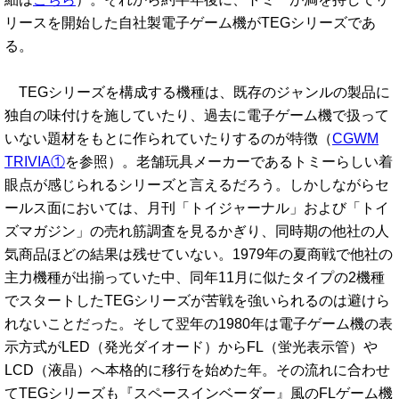
リースを開始した自社製電子ゲーム機がTEGシリーズであ
る。
TEGシリーズを構成する機種は、既存のジャンルの製品に
独自の味付けを施していたり、過去に電子ゲーム機で扱って
いない題材をもとに作られていたりするのが特徴（
CGWM
TRIVIA①
を参照）。老舗玩具メーカーであるトミーらしい着
眼点が感じられるシリーズと言えるだろう。しかしながらセ
ールス面においては、月刊「トイジャーナル」および「トイ
ズマガジン」の売れ筋調査を見るかぎり、同時期の他社の人
気商品ほどの結果は残せていない。1979年の夏商戦で他社の
主力機種が出揃っていた中、同年11月に似たタイプの2機種
でスタートしたTEGシリーズが苦戦を強いられるのは避けら
れないことだった。そして翌年の1980年は電子ゲーム機の表
示方式がLED（発光ダイオード）からFL（蛍光表示管）や
LCD（液晶）へ本格的に移行を始めた年。その流れに合わせ
てTEGシリーズも『スペースインベーダー』風のFLゲーム機