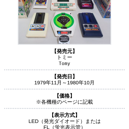
【発売元】
トミー
Tomy
【
発売日
】
1979年11月～1980年10月
【価格】
※各機種のページに記載
【表示方式】
LED（発光ダイオード）または
FL（蛍光表示管）