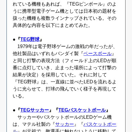
れている機種もあれば、『TEGピンボール』のよ
うに携帯型電子ゲーム機としては日本初の題材を
扱った機種も複数ラインナップされている。その
具体的な内容を以下にまとめてみた。
●『
TEG野球
』
1979年は電子野球ゲームの激戦の年だったが、
他社製品はいずれもバンダイ製『
ベースボール
』
と同じ打撃の表現方法（フィールド上のLEDが順
番に点灯していき、止まった場所によって打撃の
結果が決定）を採用していた。それに対して
『TEG野球』は、一直線に並べたLEDを流れるよ
うに光らせて、打球の飛んでいく様子を再現して
いる。
●『
TEGサッカー
』『
TEGバスケットボール
』
サッカーやバスケットボールのLEDゲーム機
は、マテル社製の『
サッカー
』『
バスケットボー
ル
』が元祖で、敵選手に触れないように移動して