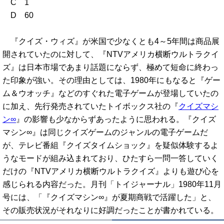
C 1
D 60
『クイズ・ウィズ』が米国で少なくとも4～5年間は商品展
開されていたのに対して、『NTVアメリカ横断ウルトラクイ
ズ』は日本市場であまり話題にならず、極めて短命に終わっ
た印象が強い。その理由としては、1980年にもなると『ゲー
ム＆ウオッチ』などのすぐれた電子ゲームが登場していたの
に加え、先行発売されていたトイボックス社の『
クイズマシ
ン∞
』の影響も少なからずあったように思われる。『クイズ
マシン∞』は同じクイズゲームのジャンルの電子ゲームだ
が、テレビ番組『クイズタイムショック』を疑似体験するよ
うなモードが組み込まれており、ひたすら一問一答していく
だけの『NTVアメリカ横断ウルトラクイズ』よりも遊び心を
感じられる内容だった。月刊「トイジャーナル」1980年11月
号には、「『クイズマシン∞』が夏期商戦で活躍した」と、
その販売状況がそれなりに好調だったことが書かれている。