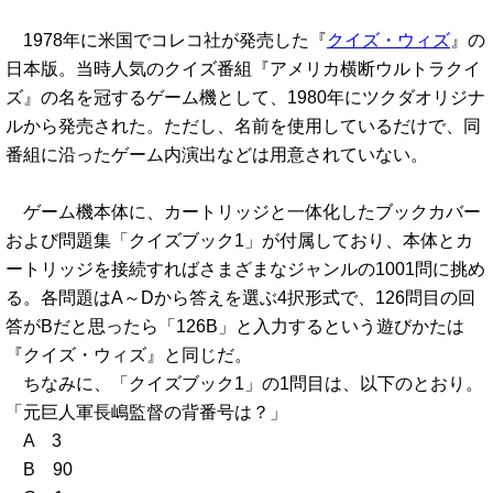
1978年に米国でコレコ社が発売した『
クイズ・ウィズ
』の
日本版。当時人気のクイズ番組『アメリカ横断ウルトラクイ
ズ』の名を冠するゲーム機として、1980年にツクダオリジナ
ルから発売された。ただし、名前を使用しているだけで、同
番組に沿ったゲーム内演出などは用意されていない。
ゲーム機本体に、カートリッジと一体化したブックカバー
および問題集「クイズブック1」が付属しており、本体とカ
ートリッジを接続すればさまざまなジャンルの1001問に挑め
る。各問題はA～Dから答えを選ぶ4択形式で、126問目の回
答がBだと思ったら「126B」と入力するという遊びかたは
『クイズ・ウィズ』と同じだ。
ちなみに、「クイズブック1」の1問目は、以下のとおり。
「元巨人軍長嶋監督の背番号は？」
A 3
B 90