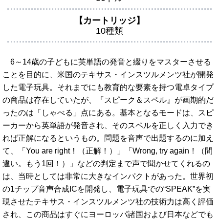
【カートリッジ】
10種類
6～14歳の子どもに英単語の発音と綴りをマスターさせる
ことを目的に、米国のテキサス・インスツルメンツ社が開発
した電子玩具。それまでにも教育的な要素を持つ電卓タイプ
の商品は存在していたが、『スピーク＆スペル』が画期的だ
ったのは「しゃべる」点にある。基本となるモードは、スピ
ーカーから英単語が発音され、そのスペルを正しく入力でき
れば正解になるというもの。問題を音声で出題するのに加え
て、「You are right！（正解！）」「Wrong, try again！（間
違い。もう1回！）」などの判定まで声で聞かせてくれるの
は、当時としては非常に大きなインパクトがあった。世界初
の1チップ音声合成ICを開発し、電子玩具での“SPEAK”を実
現させたテキサス・インスツルメンツ社の技術力は高く評価
され、この商品はすぐにヨーロッパ諸国および日本などでも