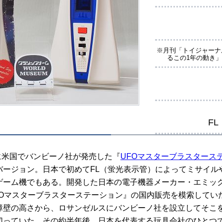
※月刊「トイジャーナル
るこの1年の動き
F
月に米国でバンビーノ社が発売した『
UFOマスターブラスタース
バージョン。日本で初めてFL（蛍光表示管）によってミサイルや
ゲーム機でもある。開発した日本の電子機器メーカー・エミックス
FOマスターブラスターステーション』の国内販売を模索してい
障壁の高さから、ロサンゼルスにバンビーノ社を設立してそこ
切っていた。その約半年後、日本を代表する玩具会社のひとつ