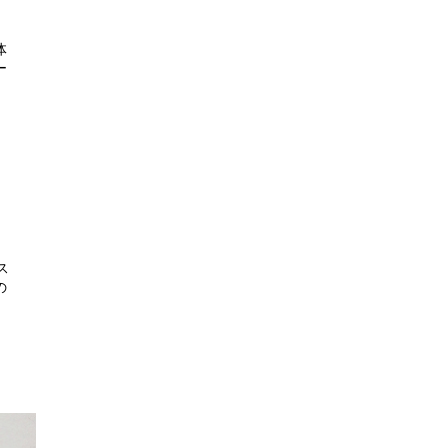
体
ー
ス
の