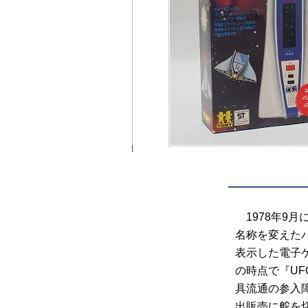
1978年9
名称を変えた
表示した電子
の時点で『U
具流通の参入
出販売に舵を