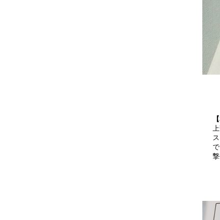
【
上
ス
で
撃