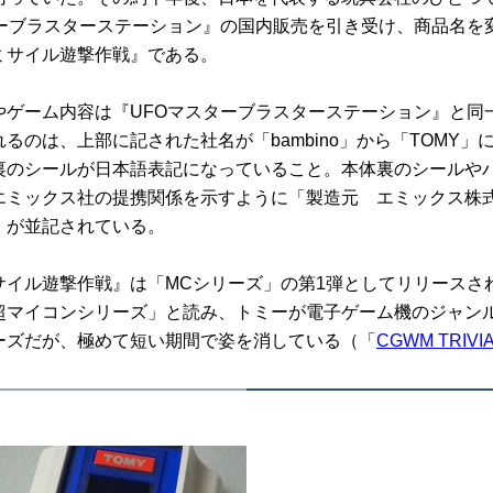
ターブラスターステーション』の国内販売を引き受け、商品名を
ミサイル遊撃作戦』である。
ゲーム内容は『UFOマスターブラスターステーション』と同
るのは、上部に記された社名が「bambino」から「TOMY」
裏のシールが日本語表記になっていること。本体裏のシールや
エミックス社の提携関係を示すように「製造元 エミックス株
」が並記されている。
イル遊撃作戦』は「MCシリーズ」の第1弾としてリリースさ
超マイコンシリーズ」と読み、トミーが電子ゲーム機のジャン
ーズだが、極めて短い期間で姿を消している（「
CGWM TRIVI