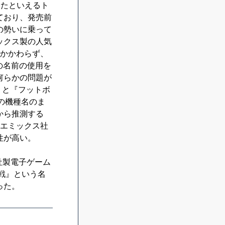
けたといえるト
ており、発売前
の勢いに乗って
ックス製の人気
もかかわらず、
の名前の使用を
何らかの問題が
』と『フットボ
の機種名のま
から推測する
、エミックス社
性が高い。
社製電子ゲーム
戦』という名
った。