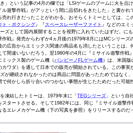
動き」という記事の4月の欄では「LSIゲームのブームに火を点
イル遊撃作戦』がアッという間に品切れをきたした」と書かれ
る売れ行きだったことがわかる。おそらくトミーとしては、こ
ウト・ボクシング
』『
スペースレーザーファイト
』などのエミ
リーズとして国内展開することを視野に入れていたはずだ。に
作戦』発売からわずか4ヵ月後の1979年8月にはMCシリーズ
後の広告からエミックス関連の商品名も消したということは、
えて間違いないだろう。翌1980年の4月に『ミサイル遊撃作戦
エミックス製のゲーム機（
バンビーノFLゲーム機
）は、米国版
のカワダ）を通して日本での販売が開始されている。この事実
ーズが継続されなかったのは商品に問題があったためではなく
間で何かしら折り合いのつかない事態が生じたためだった可能
を凍結したトミーは、1979年末に「
TEGシリーズ
」という自
をスタートさせる。そして1982年には、同じ『ミサイル遊撃作
なるエレメカゲーム機（下の写真を参照）をリリースするのだ