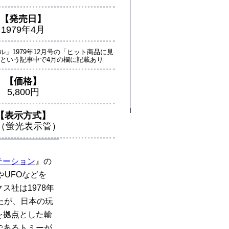
【発売日】
1979年4月
」1979年12月号の「ヒット商品に見
」という記事中で4月の欄に記載あり
【価格】
5,800円
【表示方式】
L（蛍光表示管）
テーション
』の
UFOなどを
社は1978年
たが、日本の玩
を拠点とした輸
であるトミーが