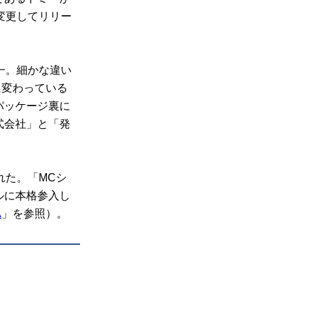
変更してリリー
一。細かな違い
に変わっている
パッケージ裏に
式会社」と「発
れた。「MCシ
ルに本格参入し
A
」を参照）。