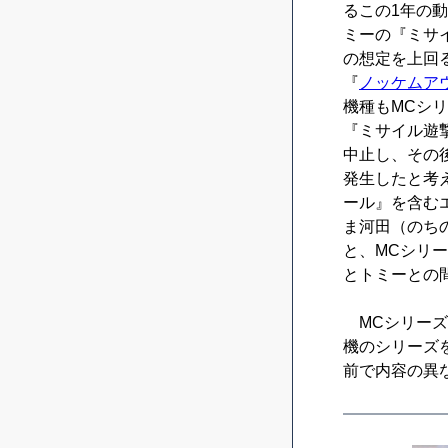
るこの1年の
ミーの『ミサ
の想定を上回
『
ノッケムア
機種もMCシ
『ミサイル遊撃
中止し、その
発生したと考
ール』を含む
ま河田（のち
と、MCシリ
とトミーとの
MCシリーズ
機のシリーズ
前で内容の異