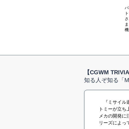
パ
ト
さ
ま
機
【CGWM TRIVI
知る人ぞ知る「M
『ミサイル遊
トミーが立ち
メカの開発に
リーズによっ