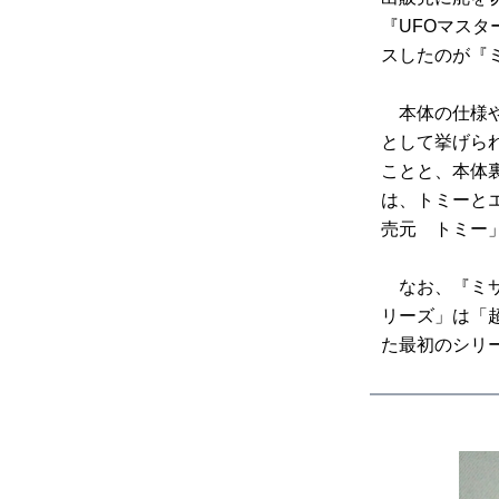
『UFOマス
スしたのが『
本体の仕様や
として挙げられ
ことと、本体
は、トミーと
売元 トミー
なお、『ミサ
リーズ」は「
た最初のシリ