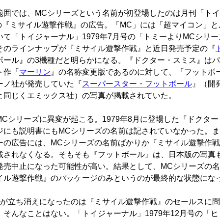
囲では、MCシリーズという名前が初登場したのは月刊「トイ
月号の『ミサイル遊撃作戦』の広告。「MC」には「超マイコン」
いて「トイジャーナル」1979年7月号の「トミーよりMCシリ
そのラインナップが『ミサイル遊撃作戦』と近日発売予定の『
ボール』の3機種だと明らかになる。『ドクター・スミス』は
ト作『
マーリン
』の名称変更版であるのに対して、『フットボ
ーノ社が発売していた『
スーパースター・フットボール
』（開
と同じくエミックス社）の写真が掲載されていた。
Cシリーズに異変が起こる。1979年8月に登場した『ドクタ
ジにも説明書にもMCシリーズの名前は記されていなかった。
ーの広告には、MCシリーズの名前ばかりか『ミサイル遊撃作
載されなくなる。そもそも『フットボール』は、日本版の写真
発売中止になった可能性が高い。結果として、MCシリーズの
イル遊撃作戦』のパッケージのみというのが最終的な状態にな
が立ち消えになったのは『ミサイル遊撃作戦』のセールスに問
、そんなことはない。「トイジャーナル」1979年12月号の「