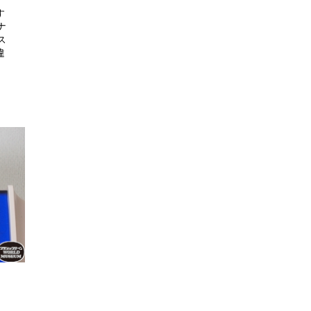
す
ナ
ス
違