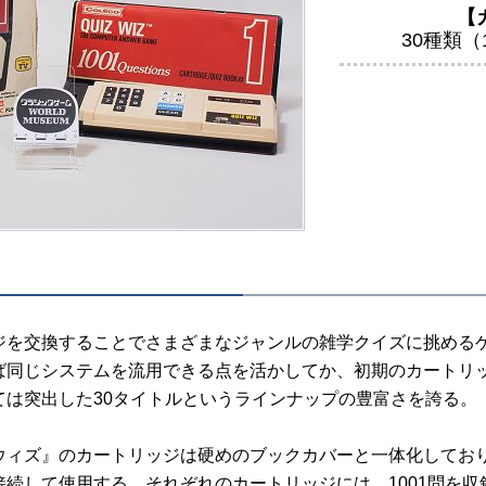
【
30種類
を交換することでさまざまなジャンルの雑学クイズに挑める
ば同じシステムを流用できる点を活かしてか、初期のカートリ
ては突出した30タイトルというラインナップの豊富さを誇る。
ィズ』のカートリッジは硬めのブックカバーと一体化してお
接続して使用する。それぞれのカートリッジには、1001問を収