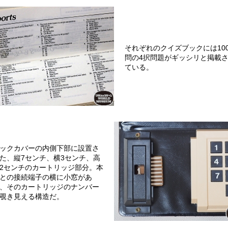
それぞれのクイズブックには100
問の4択問題がギッシリと掲載
ている。
ックカバーの内側下部に設置さ
た、縦7センチ、横3センチ、高
2センチのカートリッジ部分。本
との接続端子の横に小窓があ
、そのカートリッジのナンバー
覗き見える構造だ。