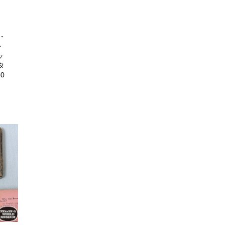
・
・
ッ
タ
0