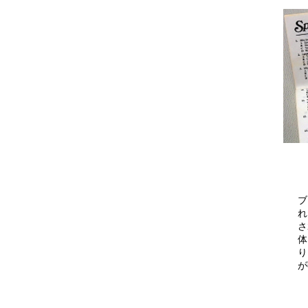
ブ
れ
さ
体
り
が