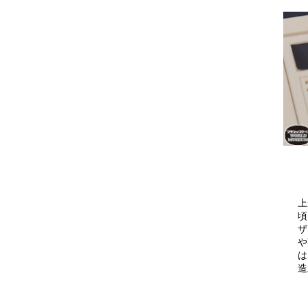
上
頃
ザ
や
は
造