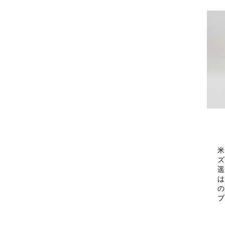
米
ズ
遥
は
の
ブ