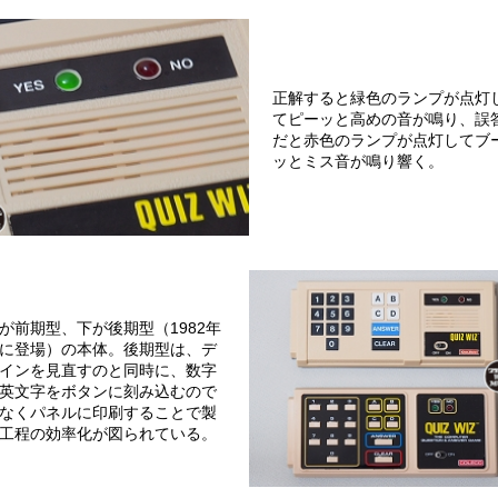
正解すると緑色のランプが点灯
てピーッと高めの音が鳴り、誤
だと赤色のランプが点灯してブ
ッとミス音が鳴り響く。
が前期型、下が後期型（1982年
に登場）の本体。後期型は、デ
インを見直すのと同時に、数字
英文字をボタンに刻み込むので
なくパネルに印刷することで製
工程の効率化が図られている。