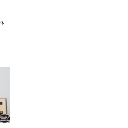
一体
）
）