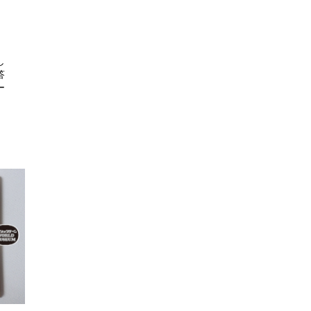
し
答
ー