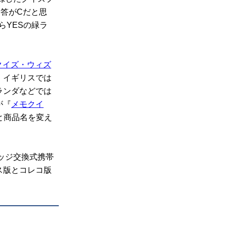
回答がCだと思
らYESの緑ラ
クイズ・ウィズ
、イギリスでは
ランダなどでは
が『
メモクイ
と商品名を変え
ッジ交換式携帯
ス版とコレコ版