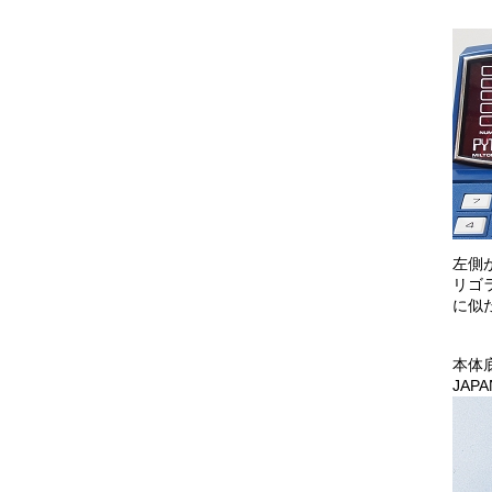
左側
リゴ
に似
本体
JA