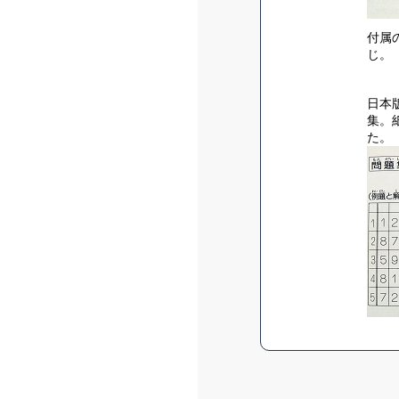
付属
じ。
日本
集。
た。