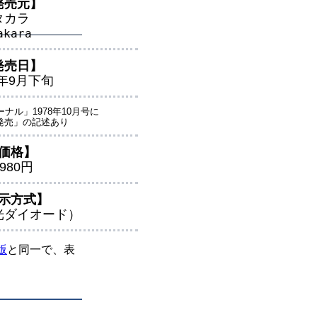
発売元】
タカラ
akara
発売日】
8年9月下旬
ナル」1978年10月号に
発売」の記述あり
価格】
,980円
示方式】
光ダイオード）
版
と同一で、表