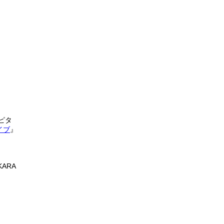
ピタ
イブ
』
ARA