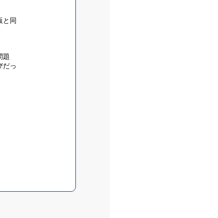
版と同
問題
びだっ