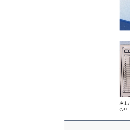
左上
のロ