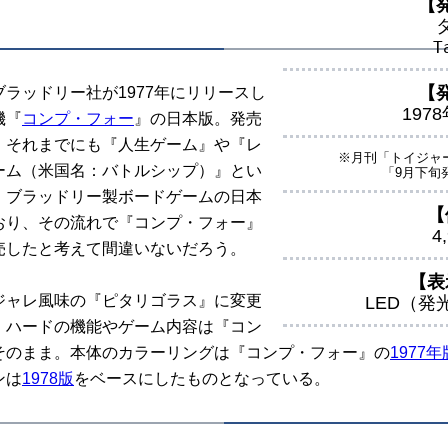
【
T
【
ラッドリー社が1977年にリリースし
197
機『
コンプ・フォー
』の日本版。発売
、それまでにも『人生ゲーム』や『レ
※月刊「トイジャー
ーム（米国名：バトルシップ）』とい
「9月下旬
・ブラッドリー製ボードゲームの日本
【
おり、その流れで『コンプ・フォー』
4
売したと考えて間違いないだろう。
【表
ャレ風味の『ピタリゴラス』に変更
LED（発
、ハードの機能やゲーム内容は『コン
そのまま。本体のカラーリングは『コンプ・フォー』の
1977年
ンは
1978版
をベースにしたものとなっている。