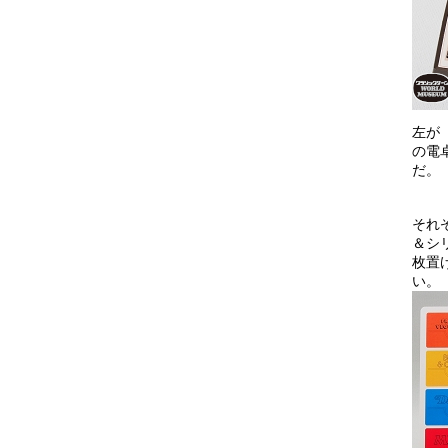
左が
の電
だ。
それ
＆シ
枚置
い。