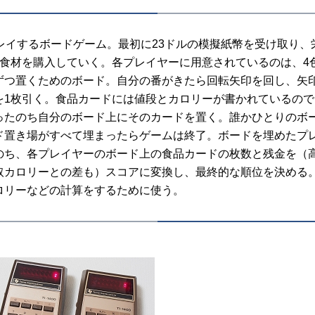
レイするボードゲーム。最初に23ドルの模擬紙幣を受け取り、
の食材を購入していく。各プレイヤーに用意されているのは、4
ずつ置くためのボード。自分の番がきたら回転矢印を回し、矢
を1枚引く。食品カードには値段とカロリーが書かれているの
ったのち自分のボード上にそのカードを置く。誰かひとりのボ
ド置き場がすべて埋まったらゲームは終了。ボードを埋めたプ
のち、各プレイヤーのボード上の食品カードの枚数と残金を（
取カロリーとの差も）スコアに変換し、最終的な順位を決める
ロリーなどの計算をするために使う。