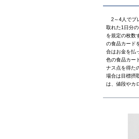
2～4人でプ
取れた1日分
を規定の枚数
の食品カード
合はお金を払
色の食品カー
ナス点を得た
場合は目標摂
は、値段やカ