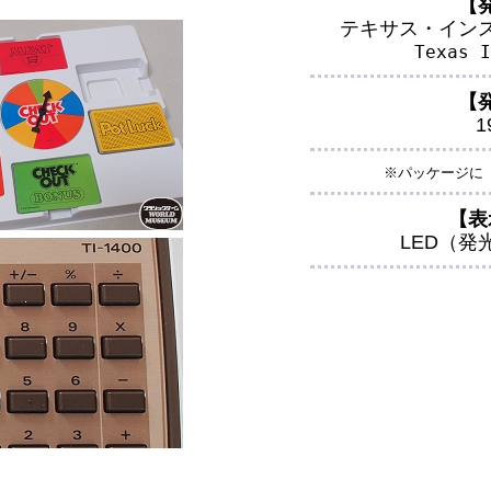
【
テキサス・イン
Texas I
【
1
※パッケージに「(
【表
LED（発