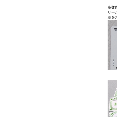
高難
リー
差を