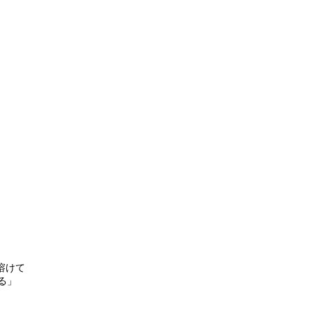
溶けて
る」