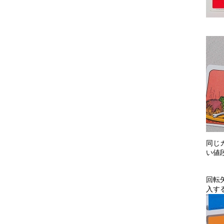
同じ
い値
回転
入す