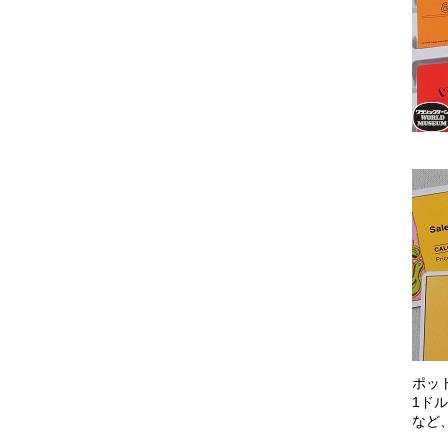
ポッ
1ド
など