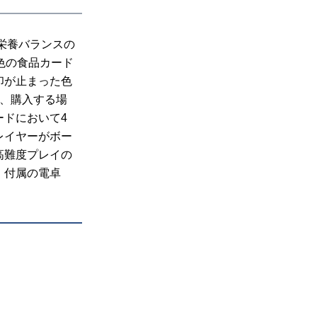
栄養バランスの
色の食品カード
印が止まった色
で、購入する場
ードにおいて4
レイヤーがボー
高難度プレイの
。付属の電卓