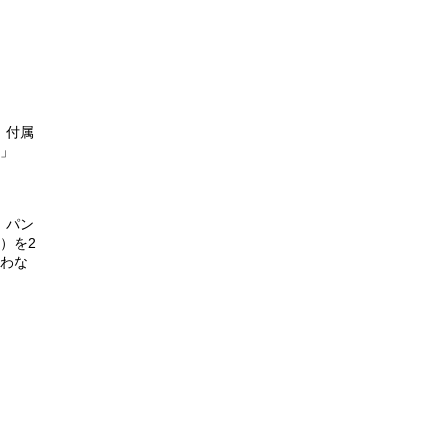
』付属
0」
、パン
）を2
まわな