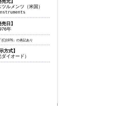
発売元】
スツルメンツ（米国）
nstruments
発売日】
976年
C)1976」の表記あり
示方式】
光ダイオード）