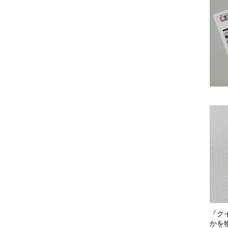
『ク
かを