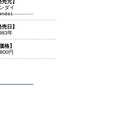
発売元】
ンダイ
andai
発売日】
983年
価格】
,800円