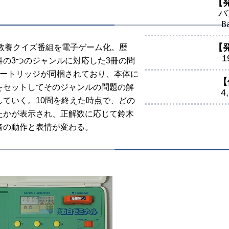
【
バ
B
【
教養クイズ番組を電子ゲーム化。歴
1
科の3つのジャンルに対応した3冊の問
カートリッジが同梱されており、本体に
【
をセットしてそのジャンルの問題の解
4
していく。10問を終えた時点で、どの
たかが表示され、正解数に応じて鈴木
者の動作と表情が変わる。