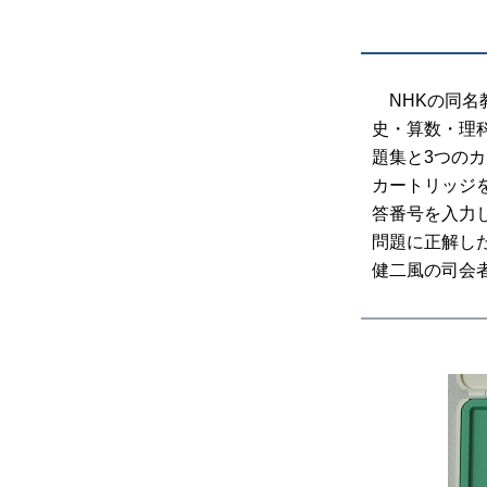
NHKの同名
史・算数・理
題集と3つの
カートリッジ
答番号を入力
問題に正解し
健二風の司会