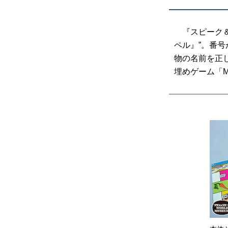
『スピーク＆
ペル』”。番
物の名前を正
埋めゲーム「MI