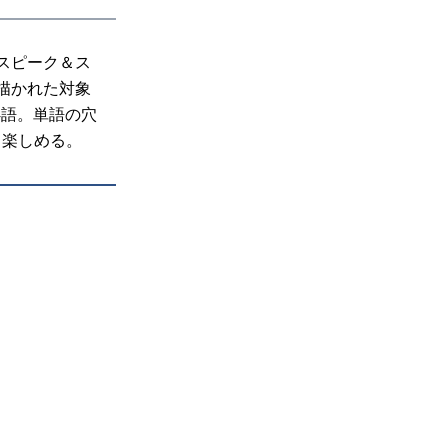
スピーク＆ス
描かれた対象
4語。単語の穴
」も楽しめる。