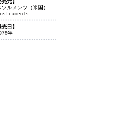
発売元】
スツルメンツ（米国）
nstruments
発売日】
978年